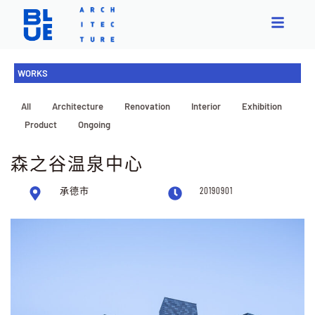
WORKS
All
Architecture
Renovation
Interior
Exhibition
Product
Ongoing
森之谷温泉中心
承德市
20190901