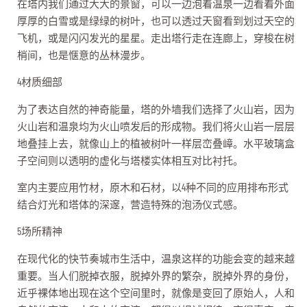
在塔内我们通过大大的景窗，可以一边泡着温泉一边看着外面
厚厚的白雪或是绿绿的树叶，也可以透过天窗看到划过天空的
飞机，或是闪闪发光的星星。走出塔行走在连廊上，穿梭在树
梢间，也是惬意的丛林漫步。
4材质细部
为了表达自然的神奇能量，塔的外墙我们选择了火山岩，因为
火山岩和温泉均为火山喷发后的形成物。我们将火山岩一层层
地叠挂上去，就像山上的植被树叶一样层峦叠嶂。水平玻璃盒
子空间则以透明的虚化与塔楼实体相互对比衬托。
室内主要应用竹材，原木和石材，以4种不同的应用排布形式
结合灯光和塔体的深邃，营造特殊的泡汤仪式感。
5场所精神
在现代化的快节奏城市生活中，温泉这样的功能会变的越来越
重要。当人们脱掉衣服，脱掉外界的繁杂，脱掉外界的身份，
近乎裸体地出现在这个空间里时，就像是变回了原始人，人和