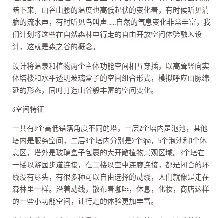
暗下来，山谷山腰的温度也高低起伏的变化着，有时候听见清
脆的流水声，有时听见鸟叫声……自然的气息变化非常丰富，我
们计划将这些在自然森林中行走的自由开放空间体验融入设
计，这就是森之谷的概念。
设计将温泉和植物两个主体功能空间相互穿插，以高耸竖向实
体塔楼和水平透明玻璃盒子的空间组合形式，模拟呼应山脉绵
延的形态，同时打造山谷般丰富的空间变化。
3空间特征
一共有8个高低错落角度不同的塔，一层2个塔内是泡池，其他
塔内是服务空间，二层8个塔内分别是2个Spa，5个泡池和1个休
息区，塔外是玻璃盒子包裹的大开敞植物景观区域。8个塔在
一楼以游园步道连接，在二楼以空中连廊连接，都是闭合的环
线没有尽头，有很多种可以自由选择的动线，人们就像是走在
森林里一样。沿着动线，散布着咖啡，休息，化妆，商店这样
的一些小功能空间，让行走的体验更加丰富。